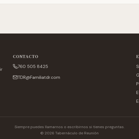
CONTACTO
E
760 505 8425
S
ir
G
TDR@Familiatdr.com
P
E
E
Siempre puedes llamarnos o escribirnos si tienes preguntas.
©
2026
Tabernáculo de Reunión