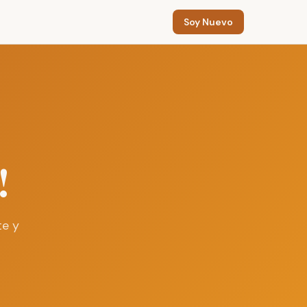
Soy Nuevo
!
te y